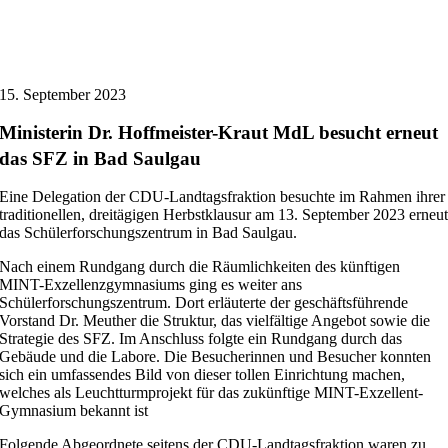
15. September 2023
Ministerin Dr. Hoffmeister-Kraut MdL besucht erneut
das SFZ in Bad Saulgau
Eine Delegation der CDU-Landtagsfraktion besuchte im Rahmen ihrer
traditionellen, dreitägigen Herbstklausur am 13. September 2023 erneu
das Schülerforschungszentrum in Bad Saulgau.
Nach einem Rundgang durch die Räumlichkeiten des künftigen
MINT-Exzellenzgymnasiums ging es weiter ans
Schülerforschungszentrum. Dort erläuterte der geschäftsführende
Vorstand Dr. Meuther die Struktur, das vielfältige Angebot sowie die
Strategie des SFZ. Im Anschluss folgte ein Rundgang durch das
Gebäude und die Labore. Die Besucherinnen und Besucher konnten
sich ein umfassendes Bild von dieser tollen Einrichtung machen,
welches als Leuchtturmprojekt für das zukünftige MINT-Exzellent-
Gymnasium bekannt ist
Folgende Abgeordnete seitens der CDU-Landtagsfraktion waren zu