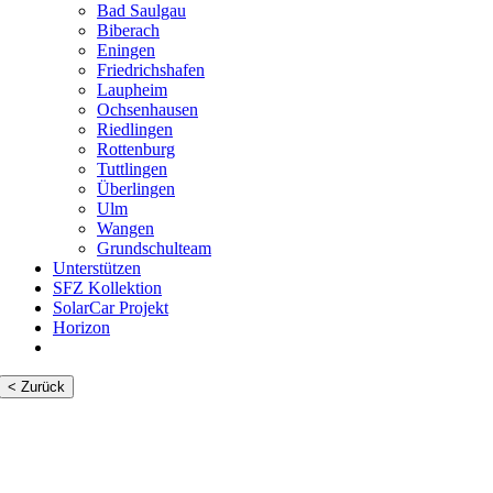
Bad Saulgau
Biberach
Eningen
Friedrichshafen
Laupheim
Ochsenhausen
Riedlingen
Rottenburg
Tuttlingen
Überlingen
Ulm
Wangen
Grundschulteam
Unterstützen
SFZ Kollektion
SolarCar Projekt
Horizon
< Zurück