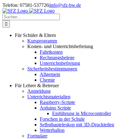
Zum
Telefon: 07581-537726
|
info@sfz-bw.de
Inhalt
springen
Suche
nach:
Für Schüler & Eltern
Kursprogramm
Kosten- und Unterrichtsbefreiung
Fahrtkosten
Rechnungsbelege
Unterrichtsbefreiung
Sicherheitsbestimmungen
Allgemein
Chemie
Für Lehrer & Betreuer
Anmeldung
Unterrichtsmaterialien
Raspberry-Scripte
Arduino Scripte
Einführung in Microcontroller
Forschen in der Schule
Selbstbauteleskop mit 3D-Druckteilen
Wetterballon
Formulare