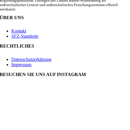
Regierungspräsidium Tübingen des Landes Baden-Württemberg als
außerschulischer Lernort und außerschulisches Forschungszentrum offiziell
anerkannt.
ÜBER UNS
Kontakt
SFZ-Standorte
RECHTLICHES
Datenschutzerklärung
Impressum
BESUCHEN SIE UNS AUF INSTAGRAM