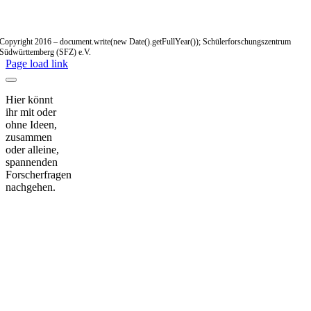
Copyright 2016 – document.write(new Date().getFullYear()); Schülerforschungszentrum
Südwürttemberg (SFZ) e.V.
Page load link
Hier könnt
ihr mit oder
ohne Ideen,
zusammen
oder alleine,
spannenden
Forscherfragen
nachgehen.
Nach
oben