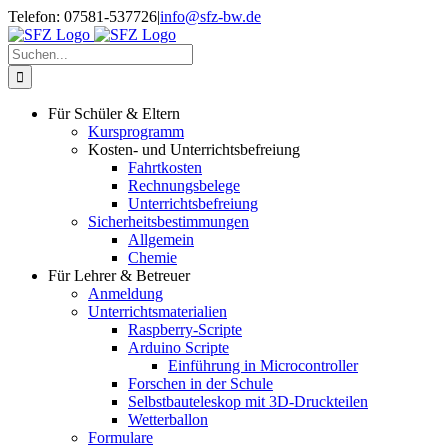
Zum
Telefon: 07581-537726
|
info@sfz-bw.de
Inhalt
springen
Suche
nach:
Für Schüler & Eltern
Kursprogramm
Kosten- und Unterrichtsbefreiung
Fahrtkosten
Rechnungsbelege
Unterrichtsbefreiung
Sicherheitsbestimmungen
Allgemein
Chemie
Für Lehrer & Betreuer
Anmeldung
Unterrichtsmaterialien
Raspberry-Scripte
Arduino Scripte
Einführung in Microcontroller
Forschen in der Schule
Selbstbauteleskop mit 3D-Druckteilen
Wetterballon
Formulare