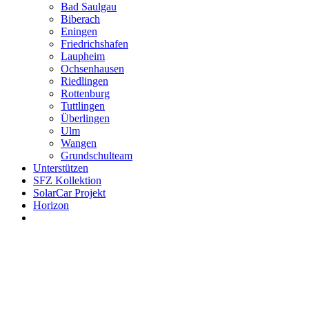
Bad Saulgau
Biberach
Eningen
Friedrichshafen
Laupheim
Ochsenhausen
Riedlingen
Rottenburg
Tuttlingen
Überlingen
Ulm
Wangen
Grundschulteam
Unterstützen
SFZ Kollektion
SolarCar Projekt
Horizon