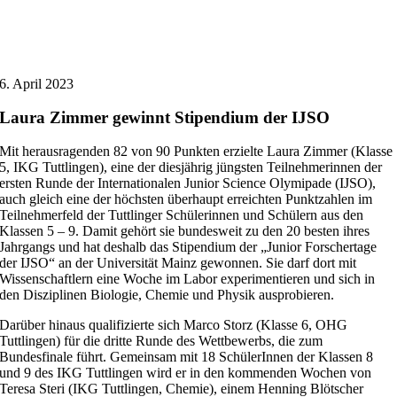
6. April 2023
Laura Zimmer gewinnt Stipendium der IJSO
Mit herausragenden 82 von 90 Punkten erzielte Laura Zimmer (Klasse
5, IKG Tuttlingen), eine der diesjährig jüngsten Teilnehmerinnen der
ersten Runde der Internationalen Junior Science Olymipade (IJSO),
auch gleich eine der höchsten überhaupt erreichten Punktzahlen im
Teilnehmerfeld der Tuttlinger Schülerinnen und Schülern aus den
Klassen 5 – 9. Damit gehört sie bundesweit zu den 20 besten ihres
Jahrgangs und hat deshalb das Stipendium der „Junior Forschertage
der IJSO“ an der Universität Mainz gewonnen. Sie darf dort mit
Wissenschaftlern eine Woche im Labor experimentieren und sich in
den Disziplinen Biologie, Chemie und Physik ausprobieren.
Darüber hinaus qualifizierte sich Marco Storz (Klasse 6, OHG
Tuttlingen) für die dritte Runde des Wettbewerbs, die zum
Bundesfinale führt. Gemeinsam mit 18 SchülerInnen der Klassen 8
und 9 des IKG Tuttlingen wird er in den kommenden Wochen von
Teresa Steri (IKG Tuttlingen, Chemie), einem Henning Blötscher