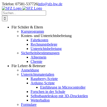
Zum
Telefon: 07581-537726
|
info@sfz-bw.de
Inhalt
springen
Suche
nach:
Für Schüler & Eltern
Kursprogramm
Kosten- und Unterrichtsbefreiung
Fahrtkosten
Rechnungsbelege
Unterrichtsbefreiung
Sicherheitsbestimmungen
Allgemein
Chemie
Für Lehrer & Betreuer
Anmeldung
Unterrichtsmaterialien
Raspberry-Scripte
Arduino Scripte
Einführung in Microcontroller
Forschen in der Schule
Selbstbauteleskop mit 3D-Druckteilen
Wetterballon
Formulare