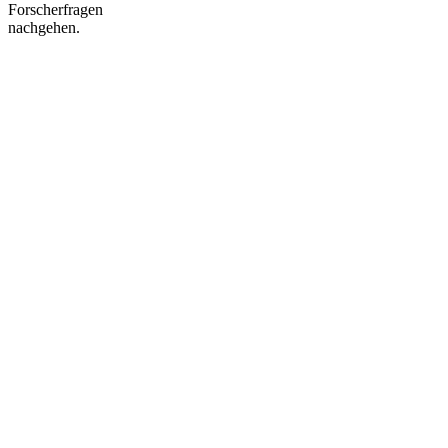
Forscherfragen
nachgehen.
Nach
oben