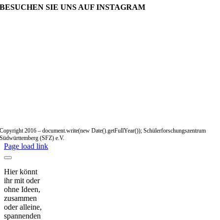
BESUCHEN SIE UNS AUF INSTAGRAM
Copyright 2016 – document.write(new Date().getFullYear()); Schülerforschungszentrum
Südwürttemberg (SFZ) e.V.
Page load link
Hier könnt
ihr mit oder
ohne Ideen,
zusammen
oder alleine,
spannenden