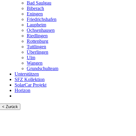
Bad Saulgau
Biberach
Eningen
Friedrichshafen
Laupheim
Ochsenhausen
Riedlingen
Rottenburg
Tuttlingen
Überlingen
Ulm
Wangen
Grundschulteam
Unterstützen
SFZ Kollektion
SolarCar Projekt
Horizon
< Zurück