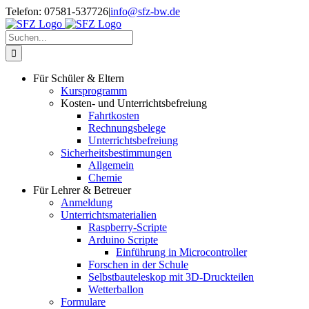
Zum
Telefon: 07581-537726
|
info@sfz-bw.de
Inhalt
springen
Suche
nach:
Für Schüler & Eltern
Kursprogramm
Kosten- und Unterrichtsbefreiung
Fahrtkosten
Rechnungsbelege
Unterrichtsbefreiung
Sicherheitsbestimmungen
Allgemein
Chemie
Für Lehrer & Betreuer
Anmeldung
Unterrichtsmaterialien
Raspberry-Scripte
Arduino Scripte
Einführung in Microcontroller
Forschen in der Schule
Selbstbauteleskop mit 3D-Druckteilen
Wetterballon
Formulare