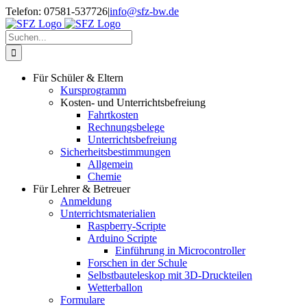
Zum
Telefon: 07581-537726
|
info@sfz-bw.de
Inhalt
springen
Suche
nach:
Für Schüler & Eltern
Kursprogramm
Kosten- und Unterrichtsbefreiung
Fahrtkosten
Rechnungsbelege
Unterrichtsbefreiung
Sicherheitsbestimmungen
Allgemein
Chemie
Für Lehrer & Betreuer
Anmeldung
Unterrichtsmaterialien
Raspberry-Scripte
Arduino Scripte
Einführung in Microcontroller
Forschen in der Schule
Selbstbauteleskop mit 3D-Druckteilen
Wetterballon
Formulare