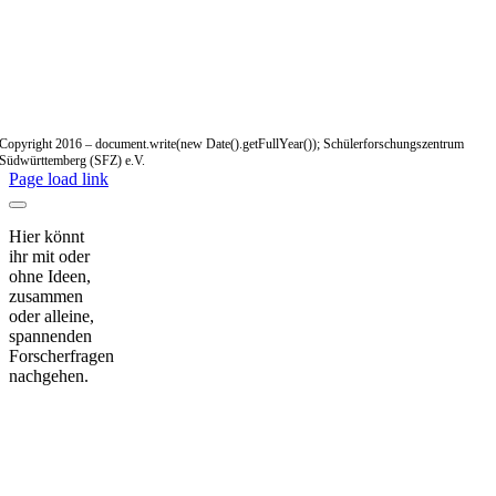
Copyright 2016 – document.write(new Date().getFullYear()); Schülerforschungszentrum
Südwürttemberg (SFZ) e.V.
Page load link
Hier könnt
ihr mit oder
ohne Ideen,
zusammen
oder alleine,
spannenden
Forscherfragen
nachgehen.
Nach
oben