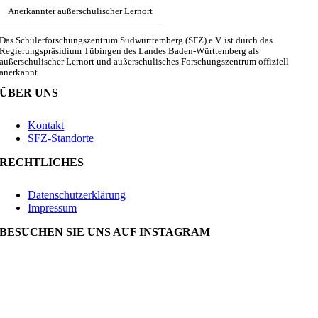
Anerkannter außerschulischer Lernort
Das Schülerforschungszentrum Südwürttemberg (SFZ) e.V. ist durch das
Regierungspräsidium Tübingen des Landes Baden-Württemberg als
außerschulischer Lernort und außerschulisches Forschungszentrum offiziell
anerkannt.
ÜBER UNS
Kontakt
SFZ-Standorte
RECHTLICHES
Datenschutzerklärung
Impressum
BESUCHEN SIE UNS AUF INSTAGRAM