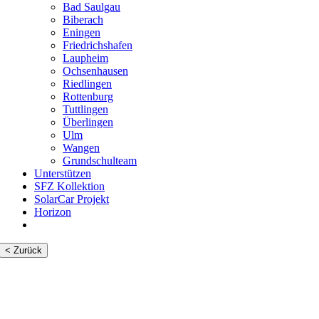
Bad Saulgau
Biberach
Eningen
Friedrichshafen
Laupheim
Ochsenhausen
Riedlingen
Rottenburg
Tuttlingen
Überlingen
Ulm
Wangen
Grundschulteam
Unterstützen
SFZ Kollektion
SolarCar Projekt
Horizon
< Zurück