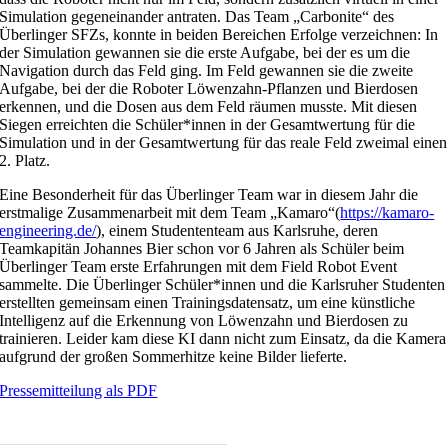
Simulation gegeneinander antraten. Das Team „Carbonite“ des
Überlinger SFZs, konnte in beiden Bereichen Erfolge verzeichnen: In
der Simulation gewannen sie die erste Aufgabe, bei der es um die
Navigation durch das Feld ging. Im Feld gewannen sie die zweite
Aufgabe, bei der die Roboter Löwenzahn-Pflanzen und Bierdosen
erkennen, und die Dosen aus dem Feld räumen musste. Mit diesen
Siegen erreichten die Schüler*innen in der Gesamtwertung für die
Simulation und in der Gesamtwertung für das reale Feld zweimal einen
2. Platz.
Eine Besonderheit für das Überlinger Team war in diesem Jahr die
erstmalige Zusammenarbeit mit dem Team „Kamaro“(
https://kamaro-
engineering.de/
), einem Studententeam aus Karlsruhe, deren
Teamkapitän Johannes Bier schon vor 6 Jahren als Schüler beim
Überlinger Team erste Erfahrungen mit dem Field Robot Event
sammelte. Die Überlinger Schüler*innen und die Karlsruher Studenten
erstellten gemeinsam einen Trainingsdatensatz, um eine künstliche
Intelligenz auf die Erkennung von Löwenzahn und Bierdosen zu
trainieren. Leider kam diese KI dann nicht zum Einsatz, da die Kamera
aufgrund der großen Sommerhitze keine Bilder lieferte.
Pressemitteilung als PDF