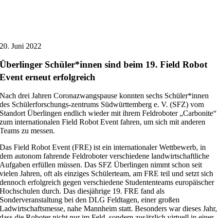
20. Juni 2022
Überlinger Schüler*innen sind beim 19. Field Robot
Event erneut erfolgreich
Nach drei Jahren Coronazwangspause konnten sechs Schüler*innen
des Schülerforschungs-zentrums Südwürttemberg e. V. (SFZ) vom
Standort Überlingen endlich wieder mit ihrem Feldroboter „Carbonite“
zum internationalen Field Robot Event fahren, um sich mit anderen
Teams zu messen.
Das Field Robot Event (FRE) ist ein internationaler Wettbewerb, in
dem autonom fahrende Feldroboter verschiedene landwirtschaftliche
Aufgaben erfüllen müssen. Das SFZ Überlingen nimmt schon seit
vielen Jahren, oft als einziges Schülerteam, am FRE teil und setzt sich
dennoch erfolgreich gegen verschiedene Studententeams europäischer
Hochschulen durch. Das diesjährige 19. FRE fand als
Sonderveranstaltung bei den DLG Feldtagen, einer großen
Ladwirtschaftsmesse, nahe Mannheim statt. Besonders war dieses Jahr,
dass die Roboter nicht nur im Feld, sondern zusätzlich virtuell in einer