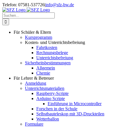
Zum
Telefon: 07581-537726
|
info@sfz-bw.de
Inhalt
springen
Suche
nach:
Für Schüler & Eltern
Kursprogramm
Kosten- und Unterrichtsbefreiung
Fahrtkosten
Rechnungsbelege
Unterrichtsbefreiung
Sicherheitsbestimmungen
Allgemein
Chemie
Für Lehrer & Betreuer
Anmeldung
Unterrichtsmaterialien
Raspberry-Scripte
Arduino Scripte
Einführung in Microcontroller
Forschen in der Schule
Selbstbauteleskop mit 3D-Druckteilen
Wetterballon
Formulare