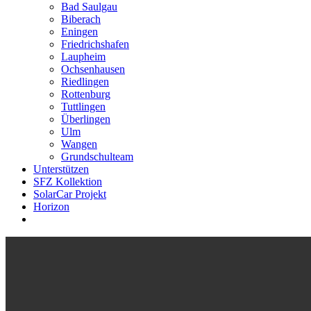
Bad Saulgau
Biberach
Eningen
Friedrichshafen
Laupheim
Ochsenhausen
Riedlingen
Rottenburg
Tuttlingen
Überlingen
Ulm
Wangen
Grundschulteam
Unterstützen
SFZ Kollektion
SolarCar Projekt
Horizon