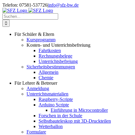
Zum
Telefon: 07581-537726
|
info@sfz-bw.de
Inhalt
springen
Suche
nach:
Für Schüler & Eltern
Kursprogramm
Kosten- und Unterrichtsbefreiung
Fahrtkosten
Rechnungsbelege
Unterrichtsbefreiung
Sicherheitsbestimmungen
Allgemein
Chemie
Für Lehrer & Betreuer
Anmeldung
Unterrichtsmaterialien
Raspberry-Scripte
Arduino Scripte
Einführung in Microcontroller
Forschen in der Schule
Selbstbauteleskop mit 3D-Druckteilen
Wetterballon
Formulare