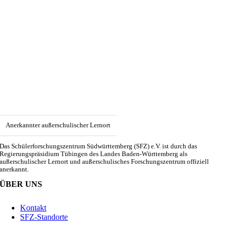
Anerkannter außerschulischer Lernort
Das Schülerforschungszentrum Südwürttemberg (SFZ) e.V. ist durch das
Regierungspräsidium Tübingen des Landes Baden-Württemberg als
außerschulischer Lernort und außerschulisches Forschungszentrum offiziell
anerkannt.
ÜBER UNS
Kontakt
SFZ-Standorte