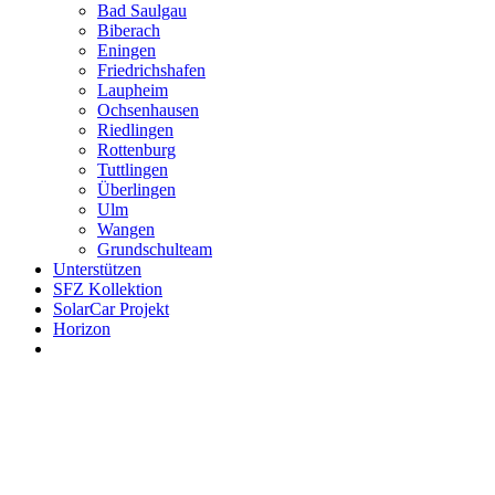
Bad Saulgau
Biberach
Eningen
Friedrichshafen
Laupheim
Ochsenhausen
Riedlingen
Rottenburg
Tuttlingen
Überlingen
Ulm
Wangen
Grundschulteam
Unterstützen
SFZ Kollektion
SolarCar Projekt
Horizon