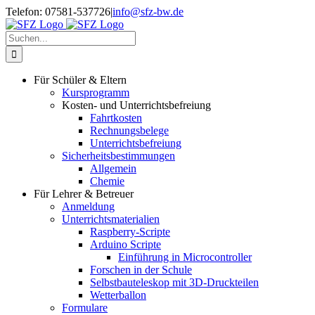
Zum
Telefon: 07581-537726
|
info@sfz-bw.de
Inhalt
springen
Suche
nach:
Für Schüler & Eltern
Kursprogramm
Kosten- und Unterrichtsbefreiung
Fahrtkosten
Rechnungsbelege
Unterrichtsbefreiung
Sicherheitsbestimmungen
Allgemein
Chemie
Für Lehrer & Betreuer
Anmeldung
Unterrichtsmaterialien
Raspberry-Scripte
Arduino Scripte
Einführung in Microcontroller
Forschen in der Schule
Selbstbauteleskop mit 3D-Druckteilen
Wetterballon
Formulare