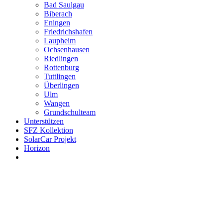
Bad Saulgau
Biberach
Eningen
Friedrichshafen
Laupheim
Ochsenhausen
Riedlingen
Rottenburg
Tuttlingen
Überlingen
Ulm
Wangen
Grundschulteam
Unterstützen
SFZ Kollektion
SolarCar Projekt
Horizon