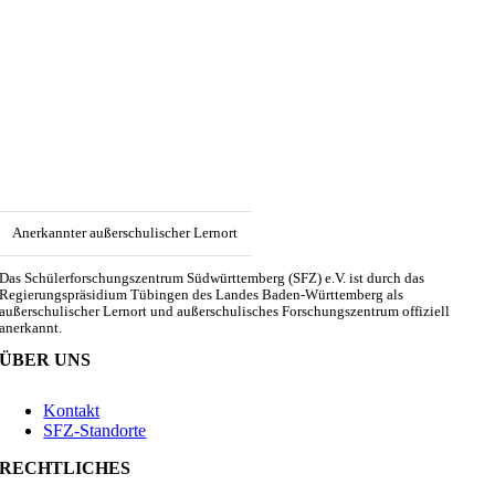
Anerkannter außerschulischer Lernort
Das Schülerforschungszentrum Südwürttemberg (SFZ) e.V. ist durch das
Regierungspräsidium Tübingen des Landes Baden-Württemberg als
außerschulischer Lernort und außerschulisches Forschungszentrum offiziell
anerkannt.
ÜBER UNS
Kontakt
SFZ-Standorte
RECHTLICHES