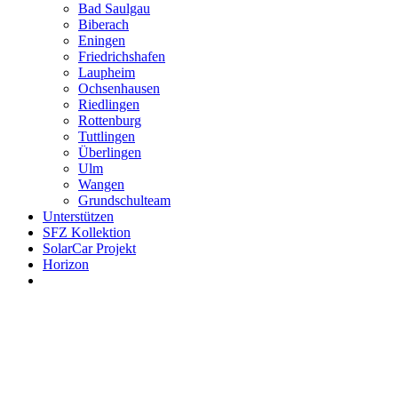
Bad Saulgau
Biberach
Eningen
Friedrichshafen
Laupheim
Ochsenhausen
Riedlingen
Rottenburg
Tuttlingen
Überlingen
Ulm
Wangen
Grundschulteam
Unterstützen
SFZ Kollektion
SolarCar Projekt
Horizon