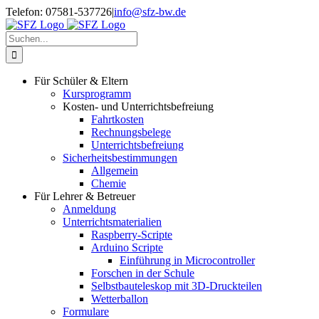
Zum
Telefon: 07581-537726
|
info@sfz-bw.de
Inhalt
springen
Suche
nach:
Für Schüler & Eltern
Kursprogramm
Kosten- und Unterrichtsbefreiung
Fahrtkosten
Rechnungsbelege
Unterrichtsbefreiung
Sicherheitsbestimmungen
Allgemein
Chemie
Für Lehrer & Betreuer
Anmeldung
Unterrichtsmaterialien
Raspberry-Scripte
Arduino Scripte
Einführung in Microcontroller
Forschen in der Schule
Selbstbauteleskop mit 3D-Druckteilen
Wetterballon
Formulare