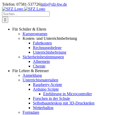
Zum
Telefon: 07581-537726
|
info@sfz-bw.de
Inhalt
springen
Suche
nach:
Für Schüler & Eltern
Kursprogramm
Kosten- und Unterrichtsbefreiung
Fahrtkosten
Rechnungsbelege
Unterrichtsbefreiung
Sicherheitsbestimmungen
Allgemein
Chemie
Für Lehrer & Betreuer
Anmeldung
Unterrichtsmaterialien
Raspberry-Scripte
Arduino Scripte
Einführung in Microcontroller
Forschen in der Schule
Selbstbauteleskop mit 3D-Druckteilen
Wetterballon
Formulare