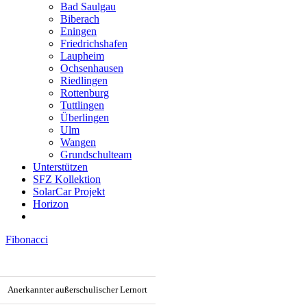
Bad Saulgau
Biberach
Eningen
Friedrichshafen
Laupheim
Ochsenhausen
Riedlingen
Rottenburg
Tuttlingen
Überlingen
Ulm
Wangen
Grundschulteam
Unterstützen
SFZ Kollektion
SolarCar Projekt
Horizon
Fibonacci
Anerkannter außerschulischer Lernort