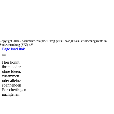
Copyright 2016 – document.write(new Date().getFullYear()); Schülerforschungszentrum
Südwürttemberg (SFZ) e.V.
Page load link
Hier könnt
ihr mit oder
ohne Ideen,
zusammen
oder alleine,
spannenden
Forscherfragen
nachgehen.
Nach
oben