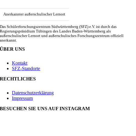
Anerkannter außerschulischer Lernort
Das Schülerforschungszentrum Südwürttemberg (SFZ) e.V. ist durch das
Regierungspräsidium Tübingen des Landes Baden-Württemberg als
außerschulischer Lernort und außerschulisches Forschungszentrum offiziell
anerkannt.
ÜBER UNS
Kontakt
SFZ-Standorte
RECHTLICHES
Datenschutzerklärung
Impressum
BESUCHEN SIE UNS AUF INSTAGRAM