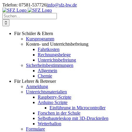
Zum
Telefon: 07581-537726
|
info@sfz-bw.de
Inhalt
springen
Suche
nach:
Für Schüler & Eltern
Kursprogramm
Kosten- und Unterrichtsbefreiung
Fahrtkosten
Rechnungsbelege
Unterrichtsbefreiung
Sicherheitsbestimmungen
Allgemein
Chemie
Für Lehrer & Betreuer
Anmeldung
Unterrichtsmaterialien
Raspberry-Scripte
Arduino Scripte
Einführung in Microcontroller
Forschen in der Schule
Selbstbauteleskop mit 3D-Druckteilen
Wetterballon
Formulare