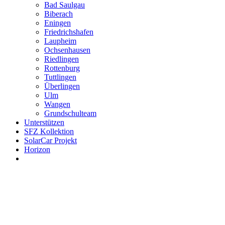
Bad Saulgau
Biberach
Eningen
Friedrichshafen
Laupheim
Ochsenhausen
Riedlingen
Rottenburg
Tuttlingen
Überlingen
Ulm
Wangen
Grundschulteam
Unterstützen
SFZ Kollektion
SolarCar Projekt
Horizon