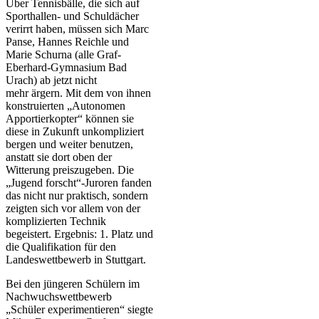
Über Tennisbälle, die sich auf
Sporthallen- und Schuldächer
verirrt haben, müssen sich Marc
Panse, Hannes Reichle und
Marie Schurna (alle Graf-
Eberhard-Gymnasium Bad
Urach) ab jetzt nicht
mehr ärgern. Mit dem von ihnen
konstruierten „Autonomen
Apportierkopter“ können sie
diese in Zukunft unkompliziert
bergen und weiter benutzen,
anstatt sie dort oben der
Witterung preiszugeben. Die
„Jugend forscht“-Juroren fanden
das nicht nur praktisch, sondern
zeigten sich vor allem von der
komplizierten Technik
begeistert. Ergebnis: 1. Platz und
die Qualifikation für den
Landeswettbewerb in Stuttgart.
Bei den jüngeren Schülern im
Nachwuchswettbewerb
„Schüler experimentieren“ siegte