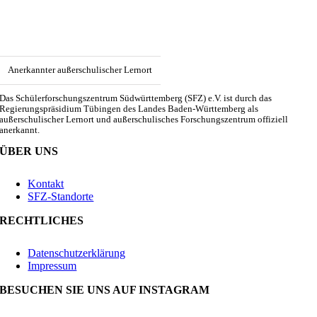
Anerkannter außerschulischer Lernort
Das Schülerforschungszentrum Südwürttemberg (SFZ) e.V. ist durch das
Regierungspräsidium Tübingen des Landes Baden-Württemberg als
außerschulischer Lernort und außerschulisches Forschungszentrum offiziell
anerkannt.
ÜBER UNS
Kontakt
SFZ-Standorte
RECHTLICHES
Datenschutzerklärung
Impressum
BESUCHEN SIE UNS AUF INSTAGRAM