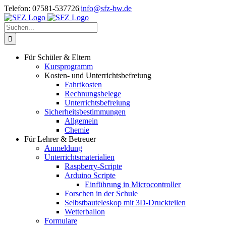
Zum
Telefon: 07581-537726
|
info@sfz-bw.de
Inhalt
springen
Suche
nach:
Für Schüler & Eltern
Kursprogramm
Kosten- und Unterrichtsbefreiung
Fahrtkosten
Rechnungsbelege
Unterrichtsbefreiung
Sicherheitsbestimmungen
Allgemein
Chemie
Für Lehrer & Betreuer
Anmeldung
Unterrichtsmaterialien
Raspberry-Scripte
Arduino Scripte
Einführung in Microcontroller
Forschen in der Schule
Selbstbauteleskop mit 3D-Druckteilen
Wetterballon
Formulare