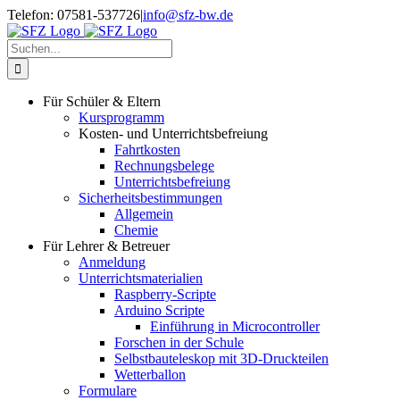
Zum
Telefon: 07581-537726
|
info@sfz-bw.de
Inhalt
springen
Suche
nach:
Für Schüler & Eltern
Kursprogramm
Kosten- und Unterrichtsbefreiung
Fahrtkosten
Rechnungsbelege
Unterrichtsbefreiung
Sicherheitsbestimmungen
Allgemein
Chemie
Für Lehrer & Betreuer
Anmeldung
Unterrichtsmaterialien
Raspberry-Scripte
Arduino Scripte
Einführung in Microcontroller
Forschen in der Schule
Selbstbauteleskop mit 3D-Druckteilen
Wetterballon
Formulare