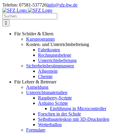
Zum
Telefon: 07581-537726
|
info@sfz-bw.de
Inhalt
springen
Suche
nach:
Für Schüler & Eltern
Kursprogramm
Kosten- und Unterrichtsbefreiung
Fahrtkosten
Rechnungsbelege
Unterrichtsbefreiung
Sicherheitsbestimmungen
Allgemein
Chemie
Für Lehrer & Betreuer
Anmeldung
Unterrichtsmaterialien
Raspberry-Scripte
Arduino Scripte
Einführung in Microcontroller
Forschen in der Schule
Selbstbauteleskop mit 3D-Druckteilen
Wetterballon
Formulare