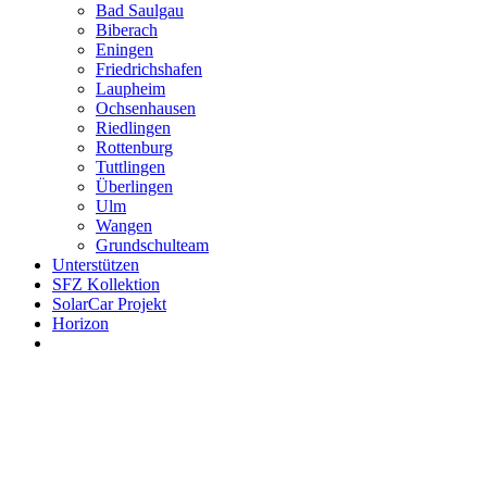
Bad Saulgau
Biberach
Eningen
Friedrichshafen
Laupheim
Ochsenhausen
Riedlingen
Rottenburg
Tuttlingen
Überlingen
Ulm
Wangen
Grundschulteam
Unterstützen
SFZ Kollektion
SolarCar Projekt
Horizon