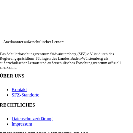
Anerkannter außerschulischer Lernort
Das Schülerforschungszentrum Südwürttemberg (SFZ) e.V. ist durch das
Regierungspräsidium Tübingen des Landes Baden-Württemberg als
außerschulischer Lernort und außerschulisches Forschungszentrum offiziell
anerkannt.
ÜBER UNS
Kontakt
SFZ-Standorte
RECHTLICHES
Datenschutzerklärung
Impressum