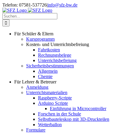
Zum
Telefon: 07581-537726
|
info@sfz-bw.de
Inhalt
springen
Suche
nach:
Für Schüler & Eltern
Kursprogramm
Kosten- und Unterrichtsbefreiung
Fahrtkosten
Rechnungsbelege
Unterrichtsbefreiung
Sicherheitsbestimmungen
Allgemein
Chemie
Für Lehrer & Betreuer
Anmeldung
Unterrichtsmaterialien
Raspberry-Scripte
Arduino Scripte
Einführung in Microcontroller
Forschen in der Schule
Selbstbauteleskop mit 3D-Druckteilen
Wetterballon
Formulare