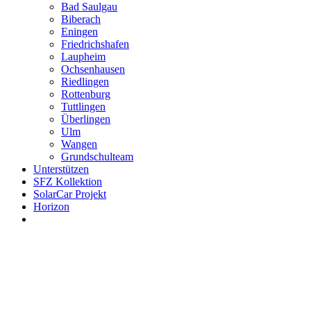
Bad Saulgau
Biberach
Eningen
Friedrichshafen
Laupheim
Ochsenhausen
Riedlingen
Rottenburg
Tuttlingen
Überlingen
Ulm
Wangen
Grundschulteam
Unterstützen
SFZ Kollektion
SolarCar Projekt
Horizon