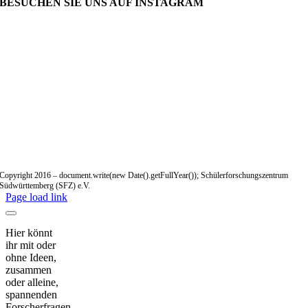
BESUCHEN SIE UNS AUF INSTAGRAM
Copyright 2016 – document.write(new Date().getFullYear()); Schülerforschungszentrum
Südwürttemberg (SFZ) e.V.
Page load link
Hier könnt
ihr mit oder
ohne Ideen,
zusammen
oder alleine,
spannenden
Forscherfragen