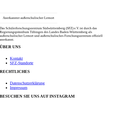
Anerkannter außerschulischer Lernort
Das Schülerforschungszentrum Südwürttemberg (SFZ) e.V. ist durch das
Regierungspräsidium Tübingen des Landes Baden-Württemberg als
außerschulischer Lernort und außerschulisches Forschungszentrum offiziell
anerkannt.
ÜBER UNS
Kontakt
SFZ-Standorte
RECHTLICHES
Datenschutzerklärung
Impressum
BESUCHEN SIE UNS AUF INSTAGRAM