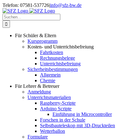
Zum
Telefon: 07581-537726
|
info@sfz-bw.de
Inhalt
springen
Suche
nach:
Für Schüler & Eltern
Kursprogramm
Kosten- und Unterrichtsbefreiung
Fahrtkosten
Rechnungsbelege
Unterrichtsbefreiung
Sicherheitsbestimmungen
Allgemein
Chemie
Für Lehrer & Betreuer
Anmeldung
Unterrichtsmaterialien
Raspberry-Scripte
Arduino Scripte
Einführung in Microcontroller
Forschen in der Schule
Selbstbauteleskop mit 3D-Druckteilen
Wetterballon
Formulare