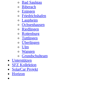
Bad Saulgau
Biberach
Eningen
Friedrichshafen
Laupheim
Ochsenhausen
Riedlingen
Rottenburg
Tuttlingen
Überlingen
Ulm
Wangen
Grundschulteam
Unterstützen
SFZ Kollektion
SolarCar Projekt
Horizon