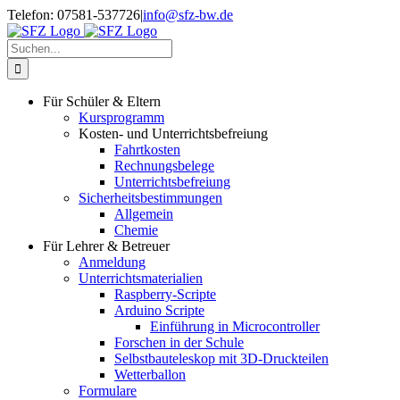
Zum
Telefon: 07581-537726
|
info@sfz-bw.de
Inhalt
springen
Suche
nach:
Für Schüler & Eltern
Kursprogramm
Kosten- und Unterrichtsbefreiung
Fahrtkosten
Rechnungsbelege
Unterrichtsbefreiung
Sicherheitsbestimmungen
Allgemein
Chemie
Für Lehrer & Betreuer
Anmeldung
Unterrichtsmaterialien
Raspberry-Scripte
Arduino Scripte
Einführung in Microcontroller
Forschen in der Schule
Selbstbauteleskop mit 3D-Druckteilen
Wetterballon
Formulare