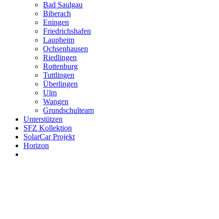
Bad Saulgau
Biberach
Eningen
Friedrichshafen
Laupheim
Ochsenhausen
Riedlingen
Rottenburg
Tuttlingen
Überlingen
Ulm
Wangen
Grundschulteam
Unterstützen
SFZ Kollektion
SolarCar Projekt
Horizon