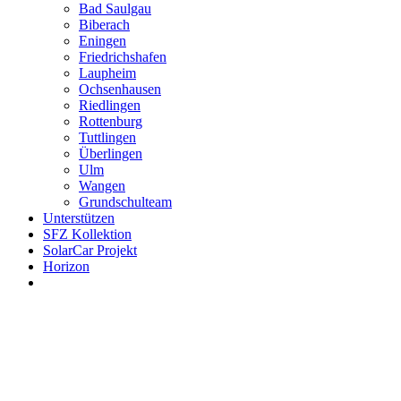
Bad Saulgau
Biberach
Eningen
Friedrichshafen
Laupheim
Ochsenhausen
Riedlingen
Rottenburg
Tuttlingen
Überlingen
Ulm
Wangen
Grundschulteam
Unterstützen
SFZ Kollektion
SolarCar Projekt
Horizon