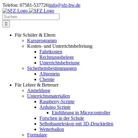
Zum
Telefon: 07581-537726
|
info@sfz-bw.de
Inhalt
springen
Suche
nach:
Für Schüler & Eltern
Kursprogramm
Kosten- und Unterrichtsbefreiung
Fahrtkosten
Rechnungsbelege
Unterrichtsbefreiung
Sicherheitsbestimmungen
Allgemein
Chemie
Für Lehrer & Betreuer
Anmeldung
Unterrichtsmaterialien
Raspberry-Scripte
Arduino Scripte
Einführung in Microcontroller
Forschen in der Schule
Selbstbauteleskop mit 3D-Druckteilen
Wetterballon
Formulare