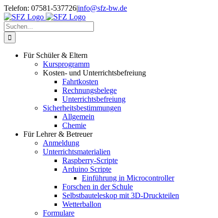
Zum
Telefon: 07581-537726
|
info@sfz-bw.de
Inhalt
springen
Suche
nach:
Für Schüler & Eltern
Kursprogramm
Kosten- und Unterrichtsbefreiung
Fahrtkosten
Rechnungsbelege
Unterrichtsbefreiung
Sicherheitsbestimmungen
Allgemein
Chemie
Für Lehrer & Betreuer
Anmeldung
Unterrichtsmaterialien
Raspberry-Scripte
Arduino Scripte
Einführung in Microcontroller
Forschen in der Schule
Selbstbauteleskop mit 3D-Druckteilen
Wetterballon
Formulare