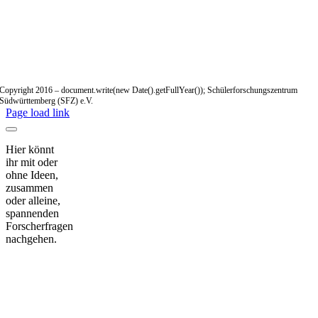
Copyright 2016 – document.write(new Date().getFullYear()); Schülerforschungszentrum
Südwürttemberg (SFZ) e.V.
Page load link
Hier könnt
ihr mit oder
ohne Ideen,
zusammen
oder alleine,
spannenden
Forscherfragen
nachgehen.
Nach
oben