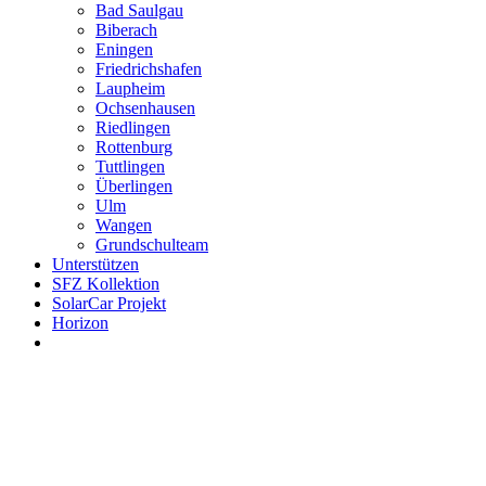
Bad Saulgau
Biberach
Eningen
Friedrichshafen
Laupheim
Ochsenhausen
Riedlingen
Rottenburg
Tuttlingen
Überlingen
Ulm
Wangen
Grundschulteam
Unterstützen
SFZ Kollektion
SolarCar Projekt
Horizon