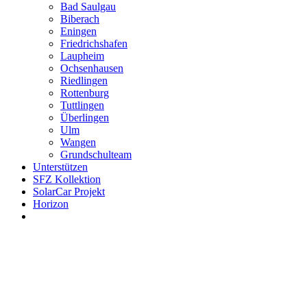
Bad Saulgau
Biberach
Eningen
Friedrichshafen
Laupheim
Ochsenhausen
Riedlingen
Rottenburg
Tuttlingen
Überlingen
Ulm
Wangen
Grundschulteam
Unterstützen
SFZ Kollektion
SolarCar Projekt
Horizon