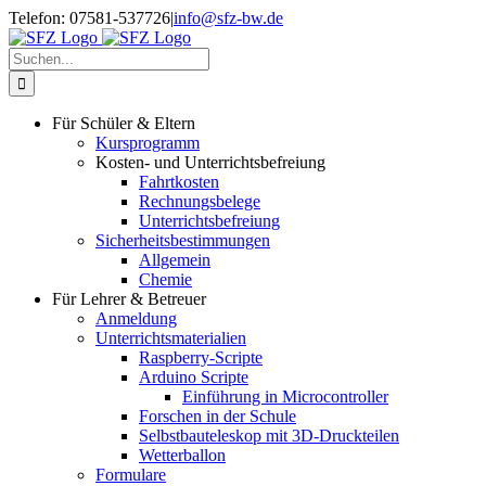
Zum
Telefon: 07581-537726
|
info@sfz-bw.de
Inhalt
springen
Suche
nach:
Für Schüler & Eltern
Kursprogramm
Kosten- und Unterrichtsbefreiung
Fahrtkosten
Rechnungsbelege
Unterrichtsbefreiung
Sicherheitsbestimmungen
Allgemein
Chemie
Für Lehrer & Betreuer
Anmeldung
Unterrichtsmaterialien
Raspberry-Scripte
Arduino Scripte
Einführung in Microcontroller
Forschen in der Schule
Selbstbauteleskop mit 3D-Druckteilen
Wetterballon
Formulare