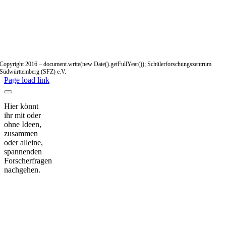
Copyright 2016 – document.write(new Date().getFullYear()); Schülerforschungszentrum
Südwürttemberg (SFZ) e.V.
Page load link
Hier könnt
ihr mit oder
ohne Ideen,
zusammen
oder alleine,
spannenden
Forscherfragen
nachgehen.
Nach
oben