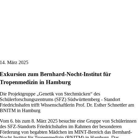
14. März 2025
Exkursion zum Bernhard-Nocht-Institut für
Tropenmedizin in Hamburg
Die Projektgruppe „Genetik von Stechmücken“ des
Schülerforschungszentrums (SFZ) Südwürttemberg - Standort
Friedrichshafen trifft Wissenschaftlerin Prof. Dr. Esther Schnettler am
BNITM in Hamburg
Vom 6. bis zum 8. März 2025 besuchte eine Gruppe von Schülerinnen
des SFZ-Standorts Friedrichshafen im Rahmen der besonderen
Förderung von begabten Mädchen im MINT-Bereich das Bernhard-
Nocht-Institut für Tropenmedizin (BNITM) in Hamburg. Das