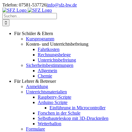
Zum
Telefon: 07581-537726
|
info@sfz-bw.de
Inhalt
springen
Suche
nach:
Für Schüler & Eltern
Kursprogramm
Kosten- und Unterrichtsbefreiung
Fahrtkosten
Rechnungsbelege
Unterrichtsbefreiung
Sicherheitsbestimmungen
Allgemein
Chemie
Für Lehrer & Betreuer
Anmeldung
Unterrichtsmaterialien
Raspberry-Scripte
Arduino Scripte
Einführung in Microcontroller
Forschen in der Schule
Selbstbauteleskop mit 3D-Druckteilen
Wetterballon
Formulare