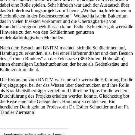
dabei eine Rolle spielen. Sehr hilfreich war auch der Austausch über
das Schülerforschungsprojekt zum Thema „Wolbachia-Infektionen in
Stechmücken in der Bodenseeregion“. Wolbachia ist ein Bakterium,
das in vielen Insekten vorkommt und die Übertragbarkeit von
Krankheitserregern beeinflussen kann. Esther Schnettler gab wertvolle
Hinweise zu den von den Schülerinnen genutzten
molekularbiologischen Methoden.
Nach dem Besuch am BNITM machten sich die Schülerinnen auf,
Hamburg zu erkunden, u.a. bei einer Hafenrundfahrt und dem Besuch
des „Grünen Bunkers“ an der Feldstraße (389 Stufen, Höhe 40m),
einen ehemaligen Luftschutzbunker, der heute als Gedenkstätte und
Kulturzentrum dient.
Die Exkursion zum BNITM war eine sehr wertvolle Erfahrung für die
Projektgruppe, bei der das Wissen über Stechmücken und ihre Rolle
als Krankheitsüberträger vertieft und hilfreiche Tipps für die weitere
Durchführung des Projekts erhalten werden konnte. Gleichzeitig bot
die Reise eine tolle Gelegenheit, Hamburg zu entdecken. Ein
herzlicher Dank geht an Professorin Dr. Esther Schnettler und an Fr.
Tandler-Ziermann!
Anerkannter außerschulischer Lernort