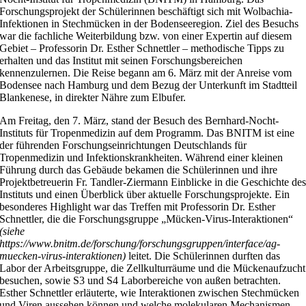
Forschungsprojekt der Schülerinnen beschäftigt sich mit Wolbachia-
Infektionen in Stechmücken in der Bodenseeregion. Ziel des Besuchs
war die fachliche Weiterbildung bzw. von einer Expertin auf diesem
Gebiet – Professorin Dr. Esther Schnettler – methodische Tipps zu
erhalten und das Institut mit seinen Forschungsbereichen
kennenzulernen. Die Reise begann am 6. März mit der Anreise vom
Bodensee nach Hamburg und dem Bezug der Unterkunft im Stadtteil
Blankenese, in direkter Nähre zum Elbufer.
Am Freitag, den 7. März, stand der Besuch des Bernhard-Nocht-
Instituts für Tropenmedizin auf dem Programm. Das BNITM ist eine
der führenden Forschungseinrichtungen Deutschlands für
Tropenmedizin und Infektionskrankheiten. Während einer kleinen
Führung durch das Gebäude bekamen die Schülerinnen und ihre
Projektbetreuerin Fr. Tandler-Ziermann Einblicke in die Geschichte de
Instituts und einen Überblick über aktuelle Forschungsprojekte. Ein
besonderes Highlight war das Treffen mit Professorin Dr. Esther
Schnettler, die die Forschungsgruppe „Mücken-Virus-Interaktionen“
(siehe
https://www.bnitm.de/forschung/forschungsgruppen/interface/ag-
muecken-virus-interaktionen)
leitet. Die Schülerinnen durften das
Labor der Arbeitsgruppe, die Zellkulturräume und die Mückenaufzucht
besuchen, sowie S3 und S4 Laborbereiche von außen betrachten.
Esther Schnettler erläuterte, wie Interaktionen zwischen Stechmücken
und Viren aussehen können und welche molekularen Mechanismen