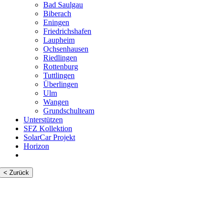
Bad Saulgau
Biberach
Eningen
Friedrichshafen
Laupheim
Ochsenhausen
Riedlingen
Rottenburg
Tuttlingen
Überlingen
Ulm
Wangen
Grundschulteam
Unterstützen
SFZ Kollektion
SolarCar Projekt
Horizon
< Zurück