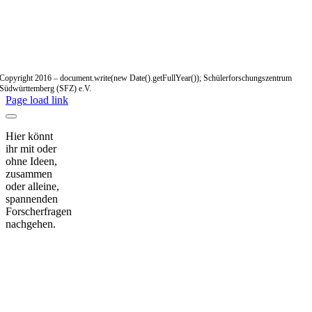
Copyright 2016 – document.write(new Date().getFullYear()); Schülerforschungszentrum
Südwürttemberg (SFZ) e.V.
Page load link
Hier könnt
ihr mit oder
ohne Ideen,
zusammen
oder alleine,
spannenden
Forscherfragen
nachgehen.
Nach
oben