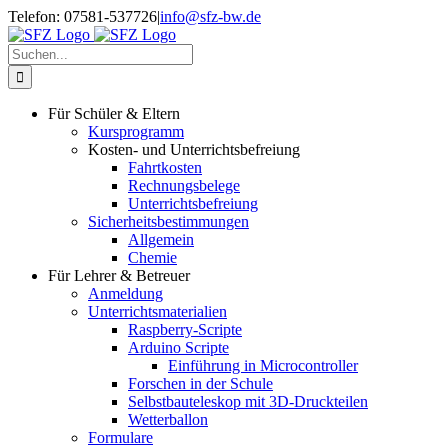
Zum
Telefon: 07581-537726
|
info@sfz-bw.de
Inhalt
springen
Suche
nach:
Für Schüler & Eltern
Kursprogramm
Kosten- und Unterrichtsbefreiung
Fahrtkosten
Rechnungsbelege
Unterrichtsbefreiung
Sicherheitsbestimmungen
Allgemein
Chemie
Für Lehrer & Betreuer
Anmeldung
Unterrichtsmaterialien
Raspberry-Scripte
Arduino Scripte
Einführung in Microcontroller
Forschen in der Schule
Selbstbauteleskop mit 3D-Druckteilen
Wetterballon
Formulare