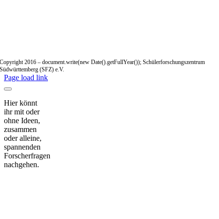
Copyright 2016 – document.write(new Date().getFullYear()); Schülerforschungszentrum
Südwürttemberg (SFZ) e.V.
Page load link
Hier könnt
ihr mit oder
ohne Ideen,
zusammen
oder alleine,
spannenden
Forscherfragen
nachgehen.
Nach
oben