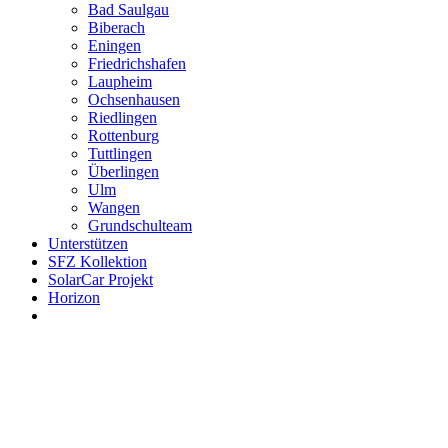
Bad Saulgau
Biberach
Eningen
Friedrichshafen
Laupheim
Ochsenhausen
Riedlingen
Rottenburg
Tuttlingen
Überlingen
Ulm
Wangen
Grundschulteam
Unterstützen
SFZ Kollektion
SolarCar Projekt
Horizon