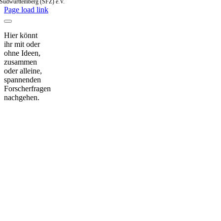
Südwürttemberg (SFZ) e.V.
Page load link
Hier könnt
ihr mit oder
ohne Ideen,
zusammen
oder alleine,
spannenden
Forscherfragen
nachgehen.
Nach
oben