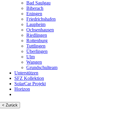
Bad Saulgau
Biberach
Eningen
Friedrichshafen
Laupheim
Ochsenhausen
Riedlingen
Rottenburg
Tuttlingen
Überlingen
Ulm
Wangen
Grundschulteam
Unterstützen
SFZ Kollektion
SolarCar Projekt
Horizon
< Zurück