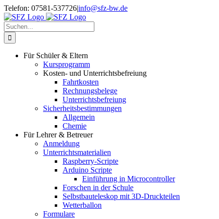
Zum
Telefon: 07581-537726
|
info@sfz-bw.de
Inhalt
springen
Suche
nach:
Für Schüler & Eltern
Kursprogramm
Kosten- und Unterrichtsbefreiung
Fahrtkosten
Rechnungsbelege
Unterrichtsbefreiung
Sicherheitsbestimmungen
Allgemein
Chemie
Für Lehrer & Betreuer
Anmeldung
Unterrichtsmaterialien
Raspberry-Scripte
Arduino Scripte
Einführung in Microcontroller
Forschen in der Schule
Selbstbauteleskop mit 3D-Druckteilen
Wetterballon
Formulare