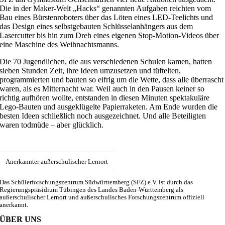
Die in der Maker-Welt „Hacks“ genannten Aufgaben reichten vom
Bau eines Bürstenroboters über das Löten eines LED-Teelichts und
das Design eines selbstgebauten Schlüsselanhängers aus dem
Lasercutter bis hin zum Dreh eines eigenen Stop-Motion-Videos über
eine Maschine des Weihnachtsmanns.
Die 70 Jugendlichen, die aus verschiedenen Schulen kamen, hatten
sieben Stunden Zeit, ihre Ideen umzusetzen und tüftelten,
programmierten und bauten so eifrig um die Wette, dass alle überrascht
waren, als es Mitternacht war. Weil auch in den Pausen keiner so
richtig aufhören wollte, entstanden in diesen Minuten spektakuläre
Lego-Bauten und ausgeklügelte Papierraketen. Am Ende wurden die
besten Ideen schließlich noch ausgezeichnet. Und alle Beteiligten
waren todmüde – aber glücklich.
Anerkannter außerschulischer Lernort
Das Schülerforschungszentrum Südwürttemberg (SFZ) e.V. ist durch das
Regierungspräsidium Tübingen des Landes Baden-Württemberg als
außerschulischer Lernort und außerschulisches Forschungszentrum offiziell
anerkannt.
ÜBER UNS