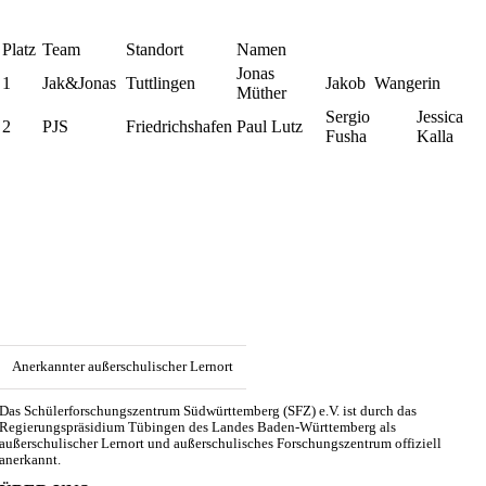
Platz
Team
Standort
Namen
Jonas
1
Jak&Jonas
Tuttlingen
Jakob Wangerin
Müther
Sergio
Jessica
2
PJS
Friedrichshafen
Paul Lutz
Fusha
Kalla
Anerkannter außerschulischer Lernort
Das Schülerforschungszentrum Südwürttemberg (SFZ) e.V. ist durch das
Regierungspräsidium Tübingen des Landes Baden-Württemberg als
außerschulischer Lernort und außerschulisches Forschungszentrum offiziell
anerkannt.