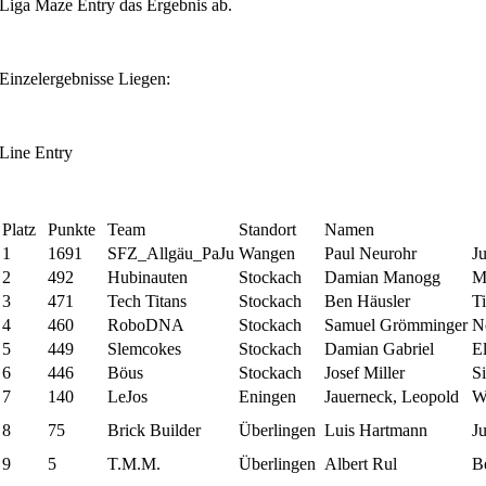
Liga Maze Entry das Ergebnis ab.
Einzelergebnisse Liegen:
Line Entry
Platz
Punkte
Team
Standort
Namen
1
1691
SFZ_Allgäu_PaJu
Wangen
Paul Neurohr
J
2
492
Hubinauten
Stockach
Damian Manogg
M
3
471
Tech Titans
Stockach
Ben Häusler
T
4
460
RoboDNA
Stockach
Samuel Grömminger
N
5
449
Slemcokes
Stockach
Damian Gabriel
E
6
446
Böus
Stockach
Josef Miller
Si
7
140
LeJos
Eningen
Jauerneck, Leopold
W
8
75
Brick Builder
Überlingen
Luis Hartmann
J
9
5
T.M.M.
Überlingen
Albert Rul
B