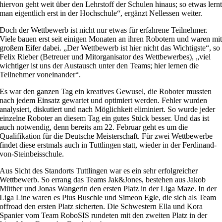
hiervon geht weit über den Lehrstoff der Schulen hinaus; so etwas lern
man eigentlich erst in der Hochschule“, ergänzt Nellessen weiter.
Doch der Wettbewerb ist nicht nur etwas für erfahrene Teilnehmer.
Viele bauen erst seit einigen Monaten an ihren Robotern und waren mi
großem Eifer dabei. „Der Wettbewerb ist hier nicht das Wichtigste“, so
Felix Rieber (Betreuer und Mitorganisator des Wettbewerbes), „viel
wichtiger ist uns der Austausch unter den Teams; hier lernen die
Teilnehmer voneinander“.
Es war den ganzen Tag ein kreatives Gewusel, die Roboter mussten
nach jedem Einsatz gewartet und optimiert werden. Fehler wurden
analysiert, diskutiert und nach Möglichkeit eliminiert. So wurde jeder
einzelne Roboter an diesem Tag ein gutes Stück besser. Und das ist
auch notwendig, denn bereits am 22. Februar geht es um die
Qualifikation für die Deutsche Meisterschaft. Für zwei Wettbewerbe
findet diese erstmals auch in Tuttlingen statt, wieder in der Ferdinand-
von-Steinbeisschule.
Aus Sicht des Standorts Tuttlingen war es ein sehr erfolgreicher
Wettbewerb. So errang das Teams Jak&Jones, bestehen aus Jakob
Müther und Jonas Wangerin den ersten Platz in der Liga Maze. In der
Liga Line waren es Pius Buschle und Simeon Egle, die sich als Team
offroad den ersten Platz sicherten. Die Schwestern Ella und Kora
Spanier vom Team RoboSIS rundeten mit den zweiten Platz in der