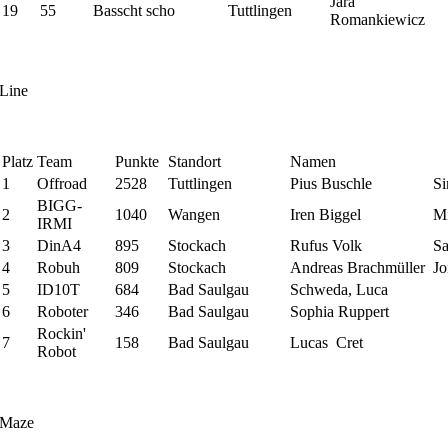
Jara
19
55
Basscht scho
Tuttlingen
Romankiewicz
Line
Platz
Team
Punkte
Standort
Namen
1
Offroad
2528
Tuttlingen
Pius Buschle
S
BIGG-
2
1040
Wangen
Iren Biggel
Mi
IRMI
3
DinA4
895
Stockach
Rufus Volk
Sa
4
Robuh
809
Stockach
Andreas Brachmüller
Jo
5
ID10T
684
Bad Saulgau
Schweda, Luca
6
Roboter
346
Bad Saulgau
Sophia Ruppert
Rockin'
7
158
Bad Saulgau
Lucas Cret
Robot
Maze