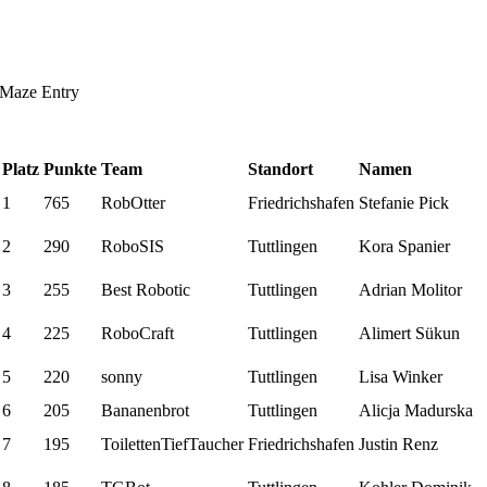
Maze Entry
Platz
Punkte
Team
Standort
Namen
1
765
RobOtter
Friedrichshafen
Stefanie Pick
2
290
RoboSIS
Tuttlingen
Kora Spanier
3
255
Best Robotic
Tuttlingen
Adrian Molitor
4
225
RoboCraft
Tuttlingen
Alimert Sükun
5
220
sonny
Tuttlingen
Lisa Winker
6
205
Bananenbrot
Tuttlingen
Alicja Madurska
7
195
ToilettenTiefTaucher
Friedrichshafen
Justin Renz