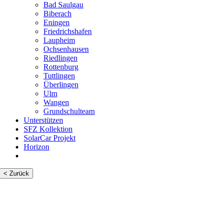
Bad Saulgau
Biberach
Eningen
Friedrichshafen
Laupheim
Ochsenhausen
Riedlingen
Rottenburg
Tuttlingen
Überlingen
Ulm
Wangen
Grundschulteam
Unterstützen
SFZ Kollektion
SolarCar Projekt
Horizon
< Zurück