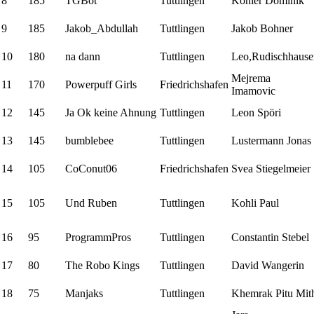
8
185
TGBot
Tuttlingen
Kohler Dominik
9
185
Jakob_Abdullah
Tuttlingen
Jakob Bohner
10
180
na dann
Tuttlingen
Leo,Rudischhause
Mejrema
11
170
Powerpuff Girls
Friedrichshafen
Imamovic
12
145
Ja Ok keine Ahnung
Tuttlingen
Leon Spöri
13
145
bumblebee
Tuttlingen
Lustermann Jonas
14
105
CoConut06
Friedrichshafen
Svea Stiegelmeier
15
105
Und Ruben
Tuttlingen
Kohli Paul
16
95
ProgrammPros
Tuttlingen
Constantin Stebel
17
80
The Robo Kings
Tuttlingen
David Wangerin
18
75
Manjaks
Tuttlingen
Khemrak Pitu Mit