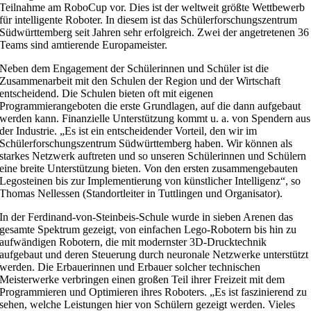
Teilnahme am RoboCup vor. Dies ist der weltweit größte Wettbewerb
für intelligente Roboter. In diesem ist das Schülerforschungszentrum
Südwürttemberg seit Jahren sehr erfolgreich. Zwei der angetretenen 36
Teams sind amtierende Europameister.
Neben dem Engagement der Schülerinnen und Schüler ist die
Zusammenarbeit mit den Schulen der Region und der Wirtschaft
entscheidend. Die Schulen bieten oft mit eigenen
Programmierangeboten die erste Grundlagen, auf die dann aufgebaut
werden kann. Finanzielle Unterstützung kommt u. a. von Spendern aus
der Industrie. „Es ist ein entscheidender Vorteil, den wir im
Schülerforschungszentrum Südwürttemberg haben. Wir können als
starkes Netzwerk auftreten und so unseren Schülerinnen und Schülern
eine breite Unterstützung bieten. Von den ersten zusammengebauten
Legosteinen bis zur Implementierung von künstlicher Intelligenz“, so
Thomas Nellessen (Standortleiter in Tuttlingen und Organisator).
In der Ferdinand-von-Steinbeis-Schule wurde in sieben Arenen das
gesamte Spektrum gezeigt, von einfachen Lego-Robotern bis hin zu
aufwändigen Robotern, die mit modernster 3D-Drucktechnik
aufgebaut und deren Steuerung durch neuronale Netzwerke unterstützt
werden. Die Erbauerinnen und Erbauer solcher technischen
Meisterwerke verbringen einen großen Teil ihrer Freizeit mit dem
Programmieren und Optimieren ihres Roboters. „Es ist faszinierend zu
sehen, welche Leistungen hier von Schülern gezeigt werden. Vieles