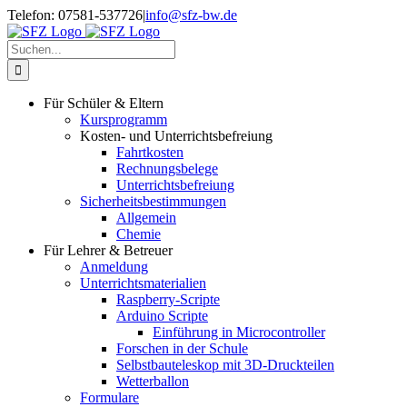
Zum
Telefon: 07581-537726
|
info@sfz-bw.de
Inhalt
springen
Suche
nach:
Für Schüler & Eltern
Kursprogramm
Kosten- und Unterrichtsbefreiung
Fahrtkosten
Rechnungsbelege
Unterrichtsbefreiung
Sicherheitsbestimmungen
Allgemein
Chemie
Für Lehrer & Betreuer
Anmeldung
Unterrichtsmaterialien
Raspberry-Scripte
Arduino Scripte
Einführung in Microcontroller
Forschen in der Schule
Selbstbauteleskop mit 3D-Druckteilen
Wetterballon
Formulare