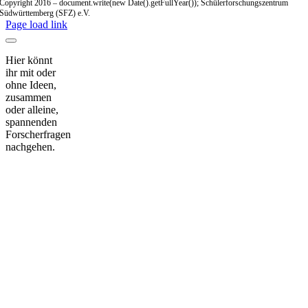
Copyright 2016 – document.write(new Date().getFullYear()); Schülerforschungszentrum
Südwürttemberg (SFZ) e.V.
Page load link
Hier könnt
ihr mit oder
ohne Ideen,
zusammen
oder alleine,
spannenden
Forscherfragen
nachgehen.
Nach
oben