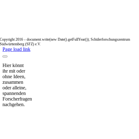
Copyright 2016 – document.write(new Date().getFullYear()); Schülerforschungszentrum
Südwürttemberg (SFZ) e.V.
Page load link
Hier könnt
ihr mit oder
ohne Ideen,
zusammen
oder alleine,
spannenden
Forscherfragen
nachgehen.
Nach
oben