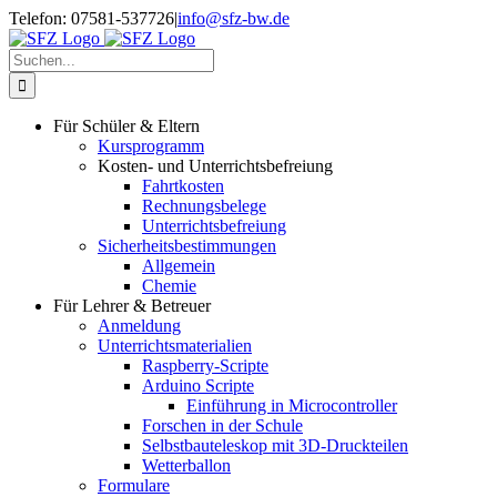
Zum
Telefon: 07581-537726
|
info@sfz-bw.de
Inhalt
springen
Suche
nach:
Für Schüler & Eltern
Kursprogramm
Kosten- und Unterrichtsbefreiung
Fahrtkosten
Rechnungsbelege
Unterrichtsbefreiung
Sicherheitsbestimmungen
Allgemein
Chemie
Für Lehrer & Betreuer
Anmeldung
Unterrichtsmaterialien
Raspberry-Scripte
Arduino Scripte
Einführung in Microcontroller
Forschen in der Schule
Selbstbauteleskop mit 3D-Druckteilen
Wetterballon
Formulare