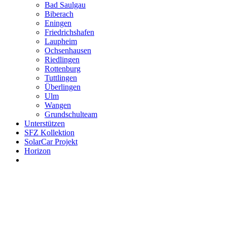
Bad Saulgau
Biberach
Eningen
Friedrichshafen
Laupheim
Ochsenhausen
Riedlingen
Rottenburg
Tuttlingen
Überlingen
Ulm
Wangen
Grundschulteam
Unterstützen
SFZ Kollektion
SolarCar Projekt
Horizon