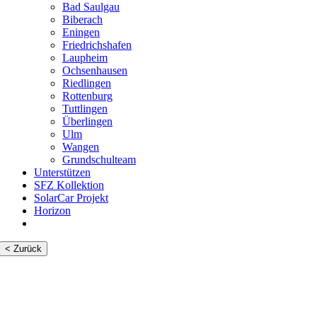
Bad Saulgau
Biberach
Eningen
Friedrichshafen
Laupheim
Ochsenhausen
Riedlingen
Rottenburg
Tuttlingen
Überlingen
Ulm
Wangen
Grundschulteam
Unterstützen
SFZ Kollektion
SolarCar Projekt
Horizon
< Zurück