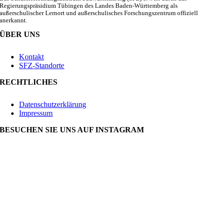
Regierungspräsidium Tübingen des Landes Baden-Württemberg als
außerschulischer Lernort und außerschulisches Forschungszentrum offiziell
anerkannt.
ÜBER UNS
Kontakt
SFZ-Standorte
RECHTLICHES
Datenschutzerklärung
Impressum
BESUCHEN SIE UNS AUF INSTAGRAM