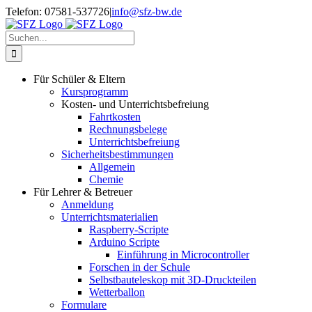
Zum
Telefon: 07581-537726
|
info@sfz-bw.de
Inhalt
springen
Suche
nach:
Für Schüler & Eltern
Kursprogramm
Kosten- und Unterrichtsbefreiung
Fahrtkosten
Rechnungsbelege
Unterrichtsbefreiung
Sicherheitsbestimmungen
Allgemein
Chemie
Für Lehrer & Betreuer
Anmeldung
Unterrichtsmaterialien
Raspberry-Scripte
Arduino Scripte
Einführung in Microcontroller
Forschen in der Schule
Selbstbauteleskop mit 3D-Druckteilen
Wetterballon
Formulare