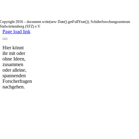
Copyright 2016 – document.write(new Date().getFullYear()); Schülerforschungszentrum
Südwürttemberg (SFZ) e.V.
Page load link
Hier könnt
ihr mit oder
ohne Ideen,
zusammen
oder alleine,
spannenden
Forscherfragen
nachgehen.
Nach
oben