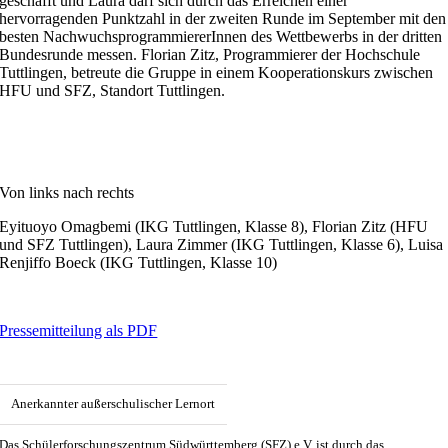
geschafft und Laura darf sich durch das Erreichen einer
hervorragenden Punktzahl in der zweiten Runde im September mit den
besten NachwuchsprogrammiererInnen des Wettbewerbs in der dritten
Bundesrunde messen. Florian Zitz, Programmierer der Hochschule
Tuttlingen, betreute die Gruppe in einem Kooperationskurs zwischen
HFU und SFZ, Standort Tuttlingen.
Von links nach rechts
Eyituoyo Omagbemi (IKG Tuttlingen, Klasse 8), Florian Zitz (HFU
und SFZ Tuttlingen), Laura Zimmer (IKG Tuttlingen, Klasse 6), Luisa
Renjiffo Boeck (IKG Tuttlingen, Klasse 10)
Pressemitteilung als PDF
Anerkannter außerschulischer Lernort
Das Schülerforschungszentrum Südwürttemberg (SFZ) e.V. ist durch das