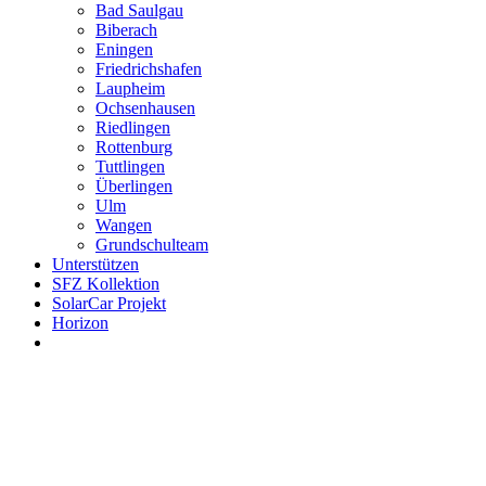
Bad Saulgau
Biberach
Eningen
Friedrichshafen
Laupheim
Ochsenhausen
Riedlingen
Rottenburg
Tuttlingen
Überlingen
Ulm
Wangen
Grundschulteam
Unterstützen
SFZ Kollektion
SolarCar Projekt
Horizon