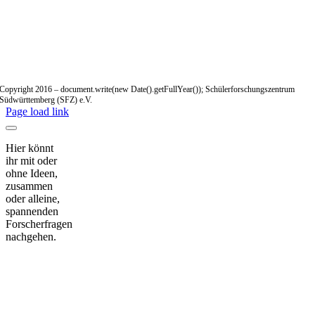
Copyright 2016 – document.write(new Date().getFullYear()); Schülerforschungszentrum
Südwürttemberg (SFZ) e.V.
Page load link
Hier könnt
ihr mit oder
ohne Ideen,
zusammen
oder alleine,
spannenden
Forscherfragen
nachgehen.
Nach
oben