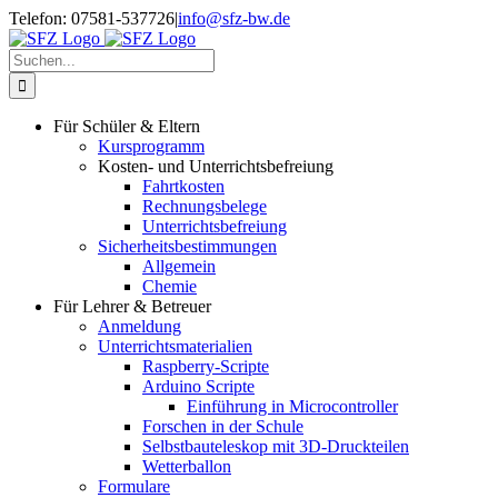
Zum
Telefon: 07581-537726
|
info@sfz-bw.de
Inhalt
springen
Suche
nach:
Für Schüler & Eltern
Kursprogramm
Kosten- und Unterrichtsbefreiung
Fahrtkosten
Rechnungsbelege
Unterrichtsbefreiung
Sicherheitsbestimmungen
Allgemein
Chemie
Für Lehrer & Betreuer
Anmeldung
Unterrichtsmaterialien
Raspberry-Scripte
Arduino Scripte
Einführung in Microcontroller
Forschen in der Schule
Selbstbauteleskop mit 3D-Druckteilen
Wetterballon
Formulare