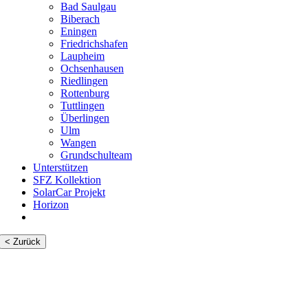
Bad Saulgau
Biberach
Eningen
Friedrichshafen
Laupheim
Ochsenhausen
Riedlingen
Rottenburg
Tuttlingen
Überlingen
Ulm
Wangen
Grundschulteam
Unterstützen
SFZ Kollektion
SolarCar Projekt
Horizon
< Zurück