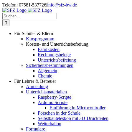
Zum
Telefon: 07581-537726
|
info@sfz-bw.de
Inhalt
springen
Suche
nach:
Für Schüler & Eltern
Kursprogramm
Kosten- und Unterrichtsbefreiung
Fahrtkosten
Rechnungsbelege
Unterrichtsbefreiung
Sicherheitsbestimmungen
Allgemein
Chemie
Für Lehrer & Betreuer
Anmeldung
Unterrichtsmaterialien
Raspberry-Scripte
Arduino Scripte
Einführung in Microcontroller
Forschen in der Schule
Selbstbauteleskop mit 3D-Druckteilen
Wetterballon
Formulare