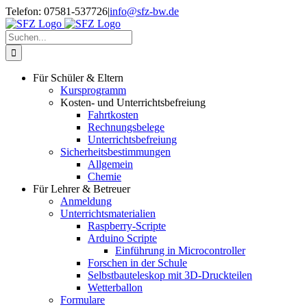
Zum
Telefon: 07581-537726
|
info@sfz-bw.de
Inhalt
springen
Suche
nach:
Für Schüler & Eltern
Kursprogramm
Kosten- und Unterrichtsbefreiung
Fahrtkosten
Rechnungsbelege
Unterrichtsbefreiung
Sicherheitsbestimmungen
Allgemein
Chemie
Für Lehrer & Betreuer
Anmeldung
Unterrichtsmaterialien
Raspberry-Scripte
Arduino Scripte
Einführung in Microcontroller
Forschen in der Schule
Selbstbauteleskop mit 3D-Druckteilen
Wetterballon
Formulare