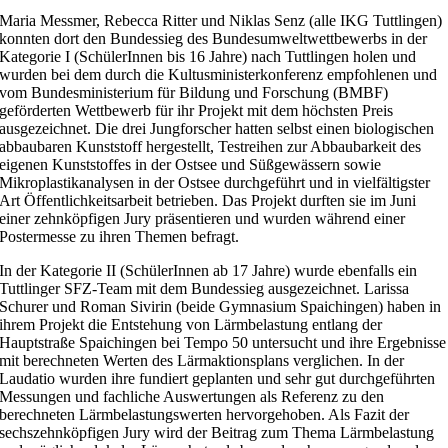
Maria Messmer, Rebecca Ritter und Niklas Senz (alle IKG Tuttlingen)
konnten dort den Bundessieg des Bundesumweltwettbewerbs in der
Kategorie I (SchülerInnen bis 16 Jahre) nach Tuttlingen holen und
wurden bei dem durch die Kultusministerkonferenz empfohlenen und
vom Bundesministerium für Bildung und Forschung (BMBF)
geförderten Wettbewerb für ihr Projekt mit dem höchsten Preis
ausgezeichnet. Die drei Jungforscher hatten selbst einen biologischen
abbaubaren Kunststoff hergestellt, Testreihen zur Abbaubarkeit des
eigenen Kunststoffes in der Ostsee und Süßgewässern sowie
Mikroplastikanalysen in der Ostsee durchgeführt und in vielfältigster
Art Öffentlichkeitsarbeit betrieben. Das Projekt durften sie im Juni
einer zehnköpfigen Jury präsentieren und wurden während einer
Postermesse zu ihren Themen befragt.
In der Kategorie II (SchülerInnen ab 17 Jahre) wurde ebenfalls ein
Tuttlinger SFZ-Team mit dem Bundessieg ausgezeichnet. Larissa
Schurer und Roman Sivirin (beide Gymnasium Spaichingen) haben in
ihrem Projekt die Entstehung von Lärmbelastung entlang der
Hauptstraße Spaichingen bei Tempo 50 untersucht und ihre Ergebnisse
mit berechneten Werten des Lärmaktionsplans verglichen. In der
Laudatio wurden ihre fundiert geplanten und sehr gut durchgeführten
Messungen und fachliche Auswertungen als Referenz zu den
berechneten Lärmbelastungswerten hervorgehoben. Als Fazit der
sechszehnköpfigen Jury wird der Beitrag zum Thema Lärmbelastung