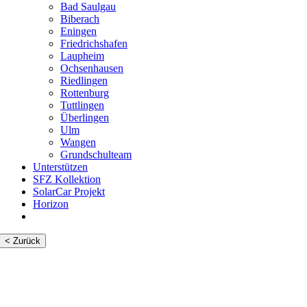
Bad Saulgau
Biberach
Eningen
Friedrichshafen
Laupheim
Ochsenhausen
Riedlingen
Rottenburg
Tuttlingen
Überlingen
Ulm
Wangen
Grundschulteam
Unterstützen
SFZ Kollektion
SolarCar Projekt
Horizon
< Zurück