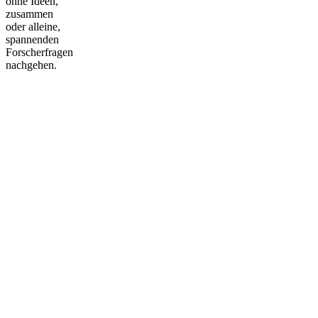
ohne Ideen,
zusammen
oder alleine,
spannenden
Forscherfragen
nachgehen.
Nach
oben