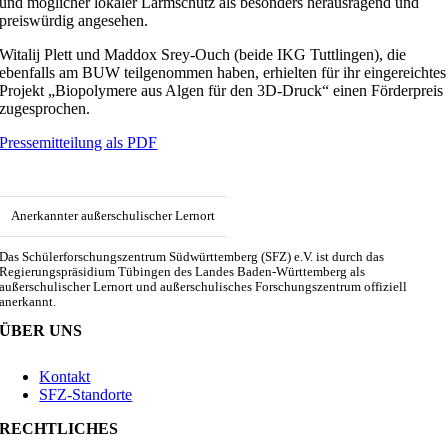
und möglicher lokaler Lärmschutz als besonders herausragend und
preiswürdig angesehen.
Witalij Plett und Maddox Srey-Ouch (beide IKG Tuttlingen), die
ebenfalls am BUW teilgenommen haben, erhielten für ihr eingereichtes
Projekt „Biopolymere aus Algen für den 3D-Druck“ einen Förderpreis
zugesprochen.
Pressemitteilung als PDF
Anerkannter außerschulischer Lernort
Das Schülerforschungszentrum Südwürttemberg (SFZ) e.V. ist durch das
Regierungspräsidium Tübingen des Landes Baden-Württemberg als
außerschulischer Lernort und außerschulisches Forschungszentrum offiziell
anerkannt.
ÜBER UNS
Kontakt
SFZ-Standorte
RECHTLICHES